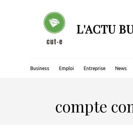
Aller
au
contenu
L'ACTU B
(Pressez
Entrée)
Business
Emploi
Entreprise
News
compte com