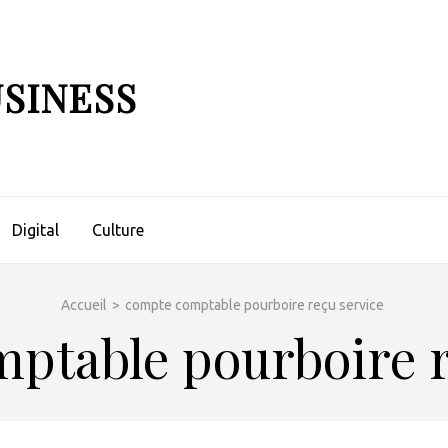
USINESS
Digital
Culture
Accueil
>
compte comptable pourboire reçu service
ptable pourboire r