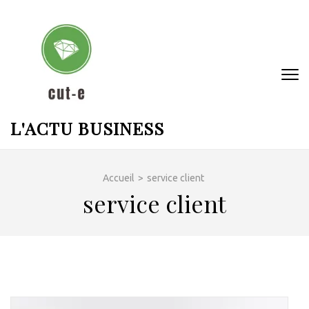
Aller
au
contenu
(Pressez
Entrée)
L'ACTU BUSINESS
Accueil
>
service client
service client