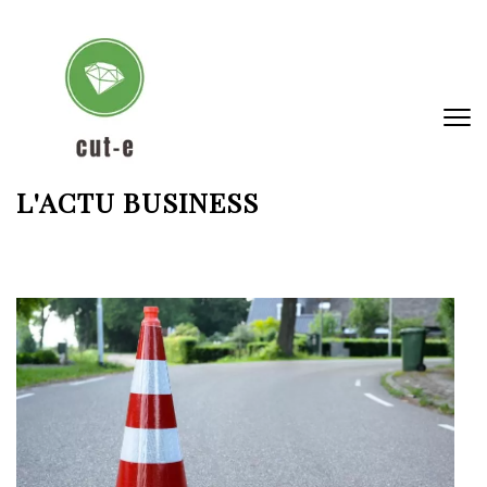
Aller
au
contenu
(Pressez
Entrée)
L'ACTU BUSINESS