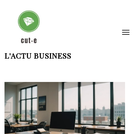
Aller
au
contenu
(Pressez
Entrée)
L'ACTU BUSINESS