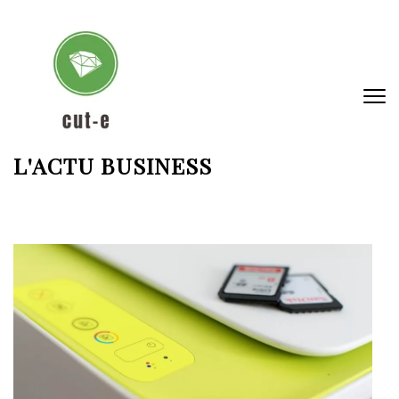
Aller
au
contenu
(Pressez
Entrée)
L'ACTU BUSINESS