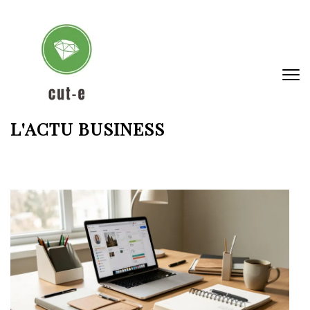
Aller
au
contenu
(Pressez
Entrée)
L'ACTU BUSINESS