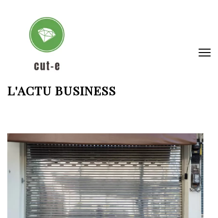
Aller
au
contenu
(Pressez
Entrée)
L'ACTU BUSINESS