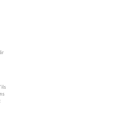
ir
ils
ens
: