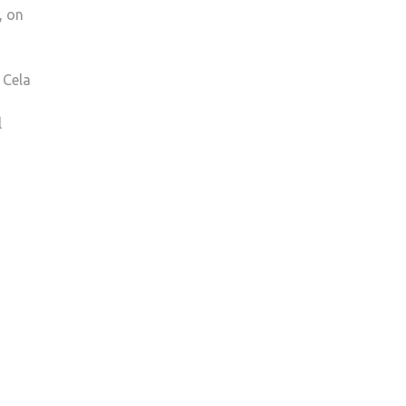
, on
 Cela
l
s