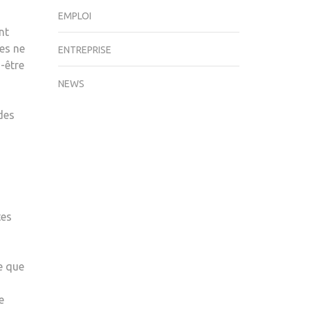
EMPLOI
nt
es ne
ENTREPRISE
-être
NEWS
des
tes
e que
e