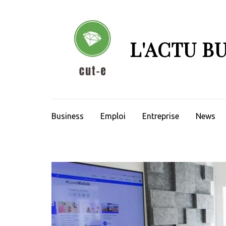
Aller
au
contenu
L'ACTU B
(Pressez
Entrée)
Business
Emploi
Entreprise
News