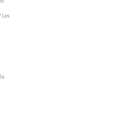
es
? Les
la