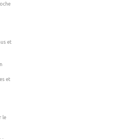
roche
nus et
en
es et
 le